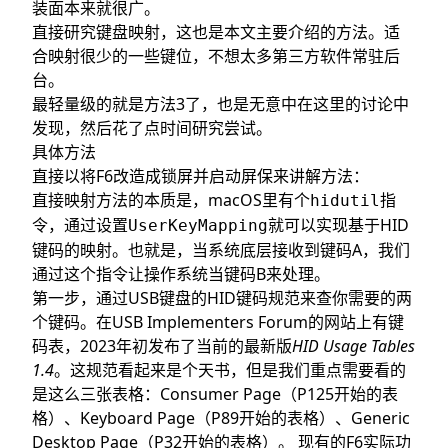
装面本来就很广。
直接研究键盘映射，这也是本文主要介绍的方法。适
合映射很少的一些键位，不想太多第三方软件常驻后
台。
最轻量级的就是方法3了，也是无意中在
这里的讨论
中
发现，然后花了点时间研究尝试。
具体方法
直接以将F6改造成锁屏并启动屏保来讲解方法：
直接映射方法的本质是，macOS里有个
指
hidutil
令，通过设置
就可以实现基于HID
UserKeyMapping
键码的映射。也就是，当系统底层接收到键码A，我们
通过这个指令让操作系统当键码B来处理。
第一步，通过USB键盘的HID键码规范来查你需要的两
个键码。在USB Implementers Forum的网站上有键
码表，2023年初发布了
当前的最新版
HID Usage Tables
1.4
。这规范看起来是个天书，但是我们重点需要看的
是这么三张表格：Consumer Page（P125开始的表
格）、Keyboard Page（P89开始的表格）、Generic
Desktop Page（P32开始的表格）。 现有的F6实际功