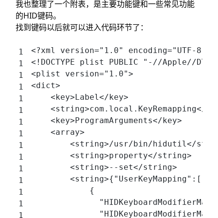
我也整理了一个附表，是主要功能键和一些常见功能
的HID键码。
找到键码以后就可以进入代码环节了：
<?xml version="1.0" encoding="UTF-8"?>
<!DOCTYPE plist PUBLIC "-//Apple//DTD 
<plist version="1.0">
<dict>
    <key>Label</key>
    <string>com.local.KeyRemapping</st
    <key>ProgramArguments</key>
    <array>
        <string>/usr/bin/hidutil</stri
        <string>property</string>
        <string>--set</string>
        <string>{"UserKeyMapping":[
            {
              "HIDKeyboardModifierMapp
              "HIDKeyboardModifierMapp