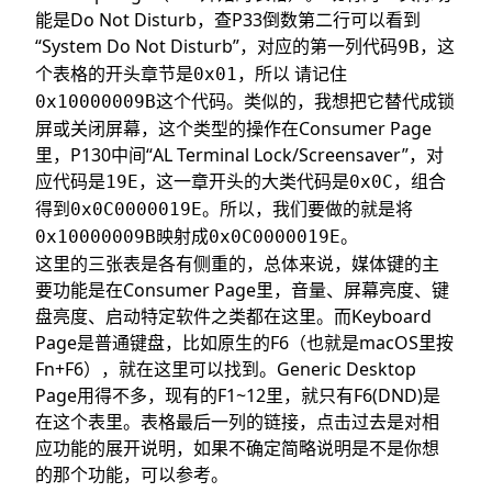
能是Do Not Disturb，查P33倒数第二行可以看到
“System Do Not Disturb”，对应的第一列代码
，这
9B
个表格的开头章节是
，所以 请记住
0x01
这个代码。类似的，我想把它替代成锁
0x10000009B
屏或关闭屏幕，这个类型的操作在Consumer Page
里，P130中间“AL Terminal Lock/Screensaver”，对
应代码是
，这一章开头的大类代码是
，组合
19E
0x0C
得到
。所以，我们要做的就是将
0x0C0000019E
映射成
。
0x10000009B
0x0C0000019E
这里的三张表是各有侧重的，总体来说，媒体键的主
要功能是在Consumer Page里，音量、屏幕亮度、键
盘亮度、启动特定软件之类都在这里。而Keyboard
Page是普通键盘，比如原生的F6（也就是macOS里按
Fn+F6），就在这里可以找到。Generic Desktop
Page用得不多，现有的F1~12里，就只有F6(DND)是
在这个表里。表格最后一列的链接，点击过去是对相
应功能的展开说明，如果不确定简略说明是不是你想
的那个功能，可以参考。