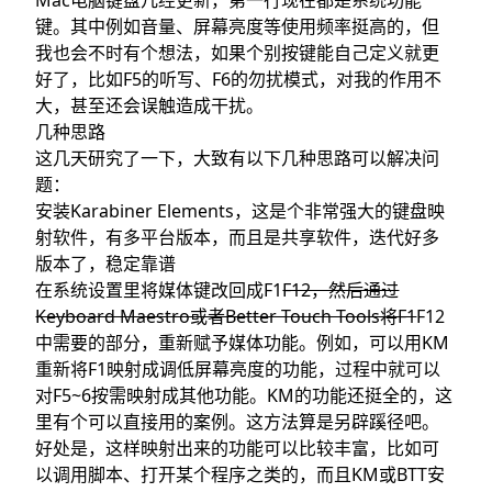
Mac电脑键盘几经更新，第一行现在都是系统功能
具体方法
键。其中例如音量、屏幕亮度等使用频率挺高的，但
附表：常见功能的HID键值
我也会不时有个想法，如果个别按键能自己定义就更
其他参考资料
好了，比如F5的听写、F6的勿扰模式，对我的作用不
大，甚至还会误触造成干扰。
几种思路
这几天研究了一下，大致有以下几种思路可以解决问
题：
安装Karabiner Elements，这是个非常强大的键盘映
射软件，有多平台版本，而且是共享软件，迭代好多
版本了，稳定靠谱
在系统设置里将媒体键改回成F1
F12，然后通过
Keyboard Maestro或者Better Touch Tools将F1
F12
中需要的部分，重新赋予媒体功能。例如，可以用KM
重新将F1映射成调低屏幕亮度的功能，过程中就可以
对F5~6按需映射成其他功能。KM的功能还挺全的，
这
里
有个可以直接用的案例。这方法算是另辟蹊径吧。
好处是，这样映射出来的功能可以比较丰富，比如可
以调用脚本、打开某个程序之类的，而且KM或BTT安