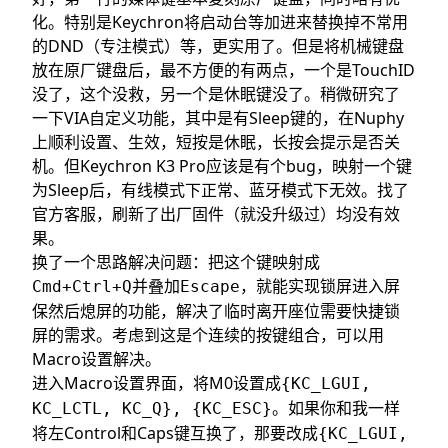
化。特别是Keychron将启动台等加进来替换掉不常用
的DND（专注模式）等，更实用了。但是将机械键盘
放在原厂键盘后，最不方便的有两点，一个是TouchID
没了，这个没救，另一个是休眠键没了。稍微研究了
一下VIA自定义功能，其中是有Sleep键的，在Nuphy
上顺利设置、生效，短按是休眠，长按会提示是否关
机。但Keychron K3 Pro应该是有个bug，映射一个键
为Sleep后，有线模式下正常、蓝牙模式下无效。找了
官方客服，刷新了出厂固件（就没升级过）均没有效
果。
换了一个思路解决问题：把这个键映射成
并叠加
，就能实现锁屏进入屏
Cmd+Ctrl+Q
Escape
保然后熄屏的功能，解决了临时离开座位需要快捷锁
屏的需求。考虑到这是个连续的按键组合，可以用
Macro设置解决。
进入Macro设置界面，将M0设置成
{KC_LGUI,
。如果你和我一样
KC_LCTL, KC_Q}, {KC_ESC}
将左Control和Caps键互换了，那要改成
{KC_LGUI,