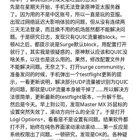
先是在星期天开始，手机无法登录原神亚太服务器
了。因为用的不是中区账号，所以一直是玩的亚服。
出现过网络延迟大影响体验的问题，但从没有连续两
三天无法登录，而且换不用的机场居然都不能解决问
题。于是研究日志，发现只有QUIC流量被block。一
顿AI之后，都提示说是Surge默认block，用配置打开
就行了，其实我是很疑惑的，原神默认应该和QUIC没
啥关系，以往也是这么用的。果然，修改配置文件并
不能解决问题。无奈之下，打开surge communitiy，
准备发问的时候，手机弹出一个testflight更新的提
示，一看更新说明，解决部分UDP流量被识别为QUIC
的问题，那就是UDP流量本身被干掉了……所以解决方
法很简单，更新最新的testflight版本，一升解千愁。
然后是今天。早上到公司，发现Master MX 3S鼠标的
设置突然失效了，滚动方向什么的全没了。于是打开
Logi Options+，看看是不是设置有问题。结果软件都
打不开，始终在纯色界面滚动滚动滚动……第一反应是
系统权限出了问题。一顿研究，发现是OK的。各种疑