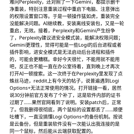
难问Perplexity，还对照了一下Gemini，都提示删干
净重装，特别注意重装过程中重启下电脑、注意弹出
的权限设置窗口等。于是一顿操作猛如虎，重装完全
没能解决问题。AI继续教，安装
离线安装包
，又是一轮
重启，无效。接着，Perplexity和Gemini产生纷争
了，Perplexity建议进安全模式装，能解决权限问题；
Gemini更理性，觉得可能是一些Logi的后台进程或者
插件影响，进安全模式是无法启动后台进程和插件
的，可能会更糟糕。幸好今天很忙，不能用就不能用
吧，反正也不能一直在办公室待着，直到晚上才再次
打开AI一顿搜索。这一次终于在Perplexity里发现了点
蛛丝马迹，reddit上有今天的帖子，说普遍遇到Logi
Options+无法正常使用的情况。打开链接一看，居然
说30分钟前官方发布了个补丁，这是软件内部的证书
过期了……果然官网看到了
说明
。安装patch后，正常
了。但我删得很彻底，两个鼠标的设置都丢了……顺便
吐槽下，一直没搞懂Logi Options+的备份机制。按说
是云备份，但是重装软件没有一次能认出我连接的是
同一个鼠标，然后能从云端获取配置的。