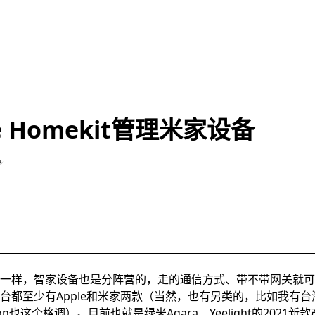
e Homekit管理米家设备
n
准备
一样，智家设备也是分阵营的，走的通信方式、带不带网关就可
ssistant
台都至少有Apple和米家两款（当然，也有另类的，比如我有
ssistant
on也这个格调）。目前也就是绿米Aqara、Yeelight的2021