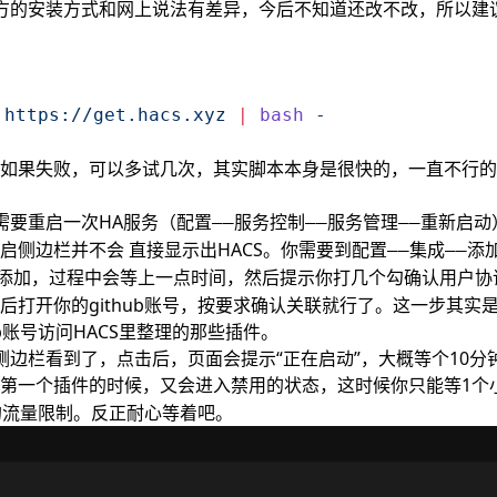
官方的安装方式和网上说法有差异，今后不知道还改不改，所以建
 https://get.hacs.xyz
 |
 bash
 -
如果失败，可以多试几次，其实脚本本身是很快的，一直不行的
，需要重启一次HA服务（
配置——服务控制——服务管理——重新启动
启侧边栏并不会 直接显示出HACS。你需要到
配置——集成——
添加，过程中会等上一点时间，然后提示你打几个勾确认用户协
后打开你的github账号，按要求确认关联就行了。这一步其实
ub账号访问HACS里整理的那些插件。
在侧边栏看到了，点击后，页面会提示“正在启动”，大概等个10
第一个插件的时候，又会进入
的状态，这时候你只能等1个
禁用
号的流量限制。反正耐心等着吧。