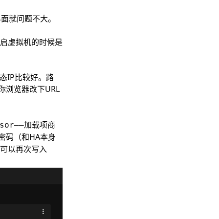
界面就问题不大。
启虚拟机的时候是
态IP比较好。路
你浏览器改下URL
isor——加载项商
密码（和HA本身
可以再次写入