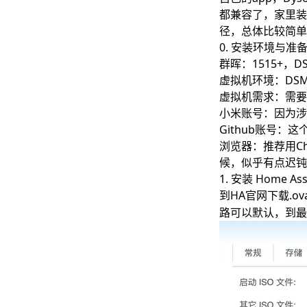
2.1 基础设
都兼容了，家里装好
2.2 安装SSH
径，总体比较简单
0. 安装环境与准
2.3 安装HA
群晖：1515+，DSM
3. 安装米家插
虚拟机环境：DSM里安
4. 连接HomeKi
虚拟机需求：需要2
参考资料
小米账号：因为涉
Github账号：
浏览器：推荐用Ch
候，似乎有点迟钝
1. 安装 Home Ass
到
HA官网
下载.o
路可以默认，到最后