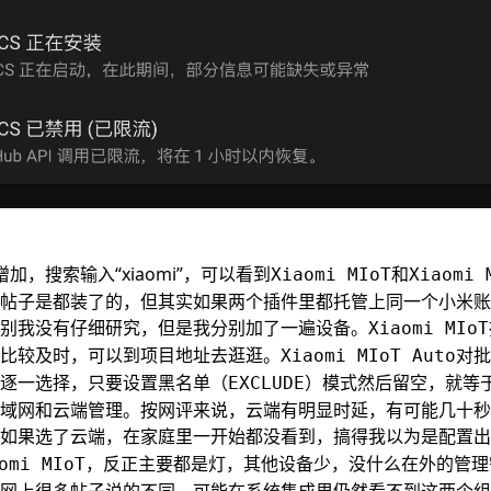
增加，搜索输入“xiaomi”，可以看到
和
Xiaomi MIoT
Xiaomi 
帖子是都装了的，但其实如果两个插件里都托管上同一个小米账
别我没有仔细研究，但是我分别加了一遍设备。
Xiaomi MIoT
比较及时，可以到
项目地址
去逛逛。
对批
Xiaomi MIoT Auto
逐一选择，只要设置黑名单（
）模式然后留空，就等
EXCLUDE
域网和云端管理。按网评来说，云端有明显时延，有可能几十秒
如果选了云端，在
里一开始都没看到，搞得我以为是配置出
家庭
，反正主要都是灯，其他设备少，没什么在外的管理
omi MIoT
网上很多帖子说的不同，可能在系统集成里仍然看不到这两个组