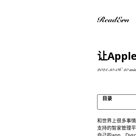
ReadErn
让Appl
2021-10-06
10 mi
目录
0. 安装环境与
和世界上很多事情
1. 安装 Home A
支持的智家管理平
2. 配置 Home A
自己的app，Dys