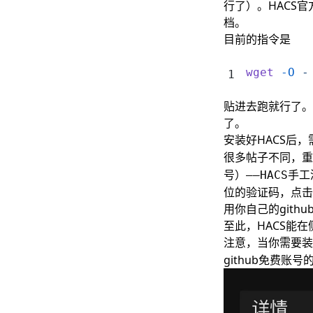
行了）。HACS
档
。
目前的指令是
wget
 -O
 -
贴进去跑就行了。
了。
安装好HACS后
很多帖子不同，重
手工
号）——HACS
位的验证码，点击
用你自己的gith
至此，HACS能
注意，当你需要装
github免费账