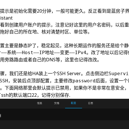
提示是初始化需要20分钟，一般可能更久。反正看到是蓝房子
istant
看到创建用户账户的提示，注意记好这里的用户名密码，以后重
拖好自己的所在地、核对清楚时区、单位等。
置主要是静态IP了，稳定起见，这种长期运作的服务还是给个静
。改了地址以后记得
or——系统——Host——IP地址——变更——IPv4
用旁路路由或者自己的DNS等，这里也记得改改。
，我们还是给HA装上一个SSH Server。点击侧边栏
Superv
，安装后点顶部
，主要修改
后面，设置一个
SSH
配置
password
。下面网络那里会默认提示
，如果你不是非常在意安全，
已禁用
ssh的默认端口22，记得分别
.
保存